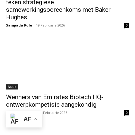
teken strategiese
samewerkingsooreenkoms met Baker
Hughes
Sampada Kule
-
19 Februarie 2026
0
Nuus
Wenners van Emirates Biotech HQ-
ontwerpkompetisie aangekondig
Pratikdha Rane
-
19 Februarie 2026
0
AF