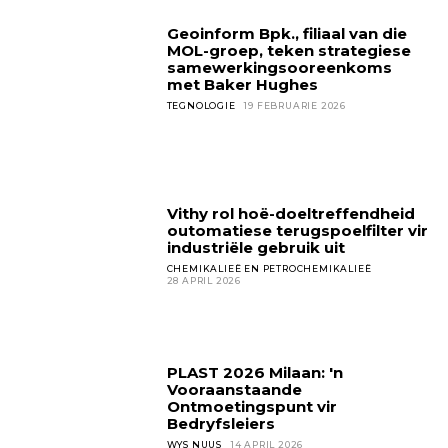
Geoinform Bpk., filiaal van die
MOL-groep, teken strategiese
samewerkingsooreenkoms
met Baker Hughes
TEGNOLOGIE
19 FEBRUARIE 2026
Vithy rol hoë-doeltreffendheid
outomatiese terugspoelfilter vir
industriële gebruik uit
CHEMIKALIEË EN PETROCHEMIKALIEË
28 APRIL 2026
PLAST 2026 Milaan: 'n
Vooraanstaande
Ontmoetingspunt vir
Bedryfsleiers
WYS NUUS
14 APRIL 2026