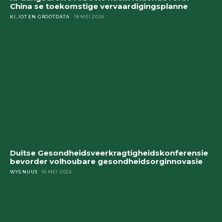
China se toekomstige vervaardigingsplanne
KI, IOT EN GROOTDATA
18 MEI 2026
Duitse Gesondheidsveerkragtigheidskonferensie
bevorder volhoubare gesondheidsorginnovasie
WYS NUUS
16 MEI 2026