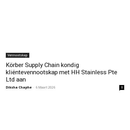
Vennootskap
Körber Supply Chain kondig
kliëntevennootskap met HH Stainless Pte
Ltd aan
Diksha Chaphe
-
6 Maart 2026
0