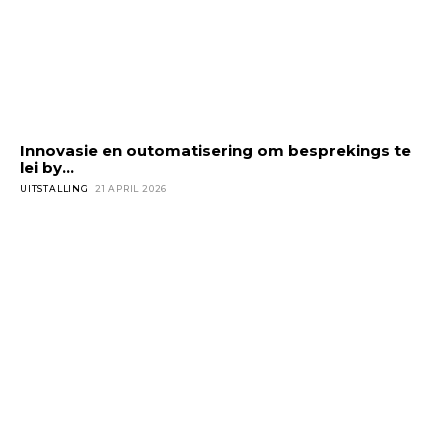
Innovasie en outomatisering om besprekings te
lei by...
UITSTALLING
21 APRIL 2026