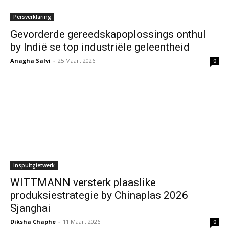
Persverklaring
Gevorderde gereedskapoplossings onthul
by Indië se top industriële geleentheid
Anagha Salvi
-
25 Maart 2026
0
Inspuitgietwerk
WITTMANN versterk plaaslike
produksiestrategie by Chinaplas 2026
Sjanghai
Diksha Chaphe
-
11 Maart 2026
0