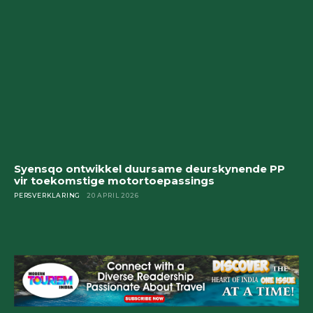
Syensqo ontwikkel duursame deurskynende PP
vir toekomstige motortoepassings
PERSVERKLARING
20 APRIL 2026