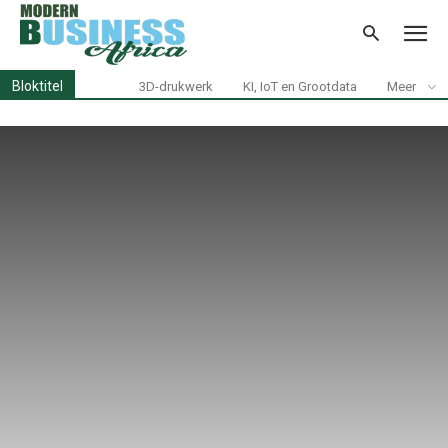
Bloktitel
3D-drukwerk
KI, IoT en Grootdata
Meer