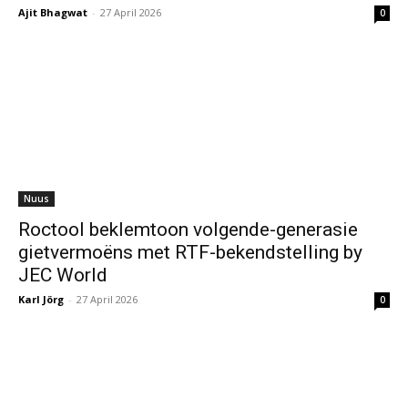
Ajit Bhagwat
-
27 April 2026
0
Nuus
Roctool beklemtoon volgende-generasie
gietvermoëns met RTF-bekendstelling by
JEC World
Karl Jörg
-
27 April 2026
0