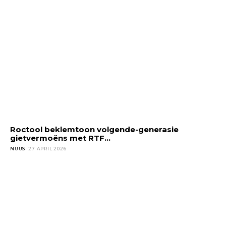
Roctool beklemtoon volgende-generasie
gietvermoëns met RTF...
NUUS
27 APRIL 2026