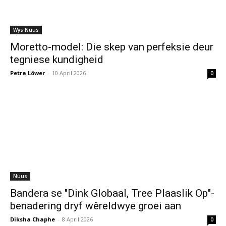
Wys Nuus
Moretto-model: Die skep van perfeksie deur
tegniese kundigheid
Petra Löwer
-
10 April 2026
0
Nuus
Bandera se "Dink Globaal, Tree Plaaslik Op"-
benadering dryf wêreldwye groei aan
Diksha Chaphe
-
8 April 2026
0