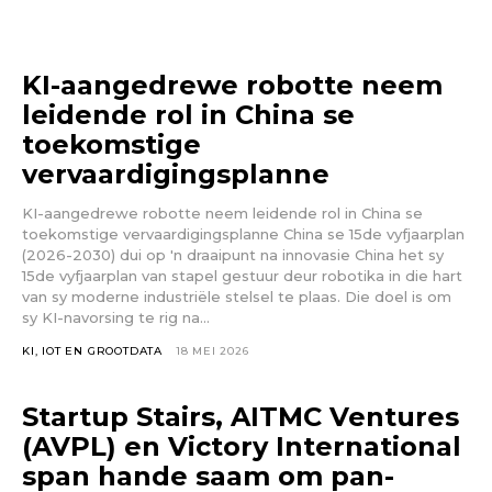
KI-aangedrewe robotte neem
leidende rol in China se
toekomstige
vervaardigingsplanne
KI-aangedrewe robotte neem leidende rol in China se
toekomstige vervaardigingsplanne China se 15de vyfjaarplan
(2026-2030) dui op 'n draaipunt na innovasie China het sy
15de vyfjaarplan van stapel gestuur deur robotika in die hart
van sy moderne industriële stelsel te plaas. Die doel is om
sy KI-navorsing te rig na...
KI, IOT EN GROOTDATA
18 MEI 2026
Startup Stairs, AITMC Ventures
(AVPL) en Victory International
span hande saam om pan-