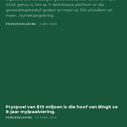
2026 gehou is, het as 'n definitiewe platform vir die
gereedskapbedryf gedien en meer as 350 uitstallers en
meer... bymekaargebring.
PERSVERKLARING
5 MEI 2026
Pryspoel van $10 miljoen is die hoof van BingX se
8-jaar mylpaalviering.
PERSVERKLARING
27 APRIL 2026