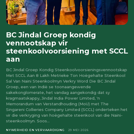
BC Jindal Groep kondig
vennootskap vir
steenkoolvoorsiening met SCCL
aan
BC Jindal Groep Kondig Steenkoolvoorsieningsvennootskap
Met SCCL Aan 8 Lakh Metrieke Ton Hoëgehalte Steenkool
Sal Van Naini Steenkoolmyn Verkry Word Die BC Jindal
Groep, een van Indië se toonaangewende
sakekonglomerate, het vandag aangekondig dat sy
kragmaatskappy, Jindal India Power Limited, 'n
Memorandum van Verstandhouding (MoU) met The
Singareni Collieries Company Limited (SCCL) onderteken het
vir die verkryging van hoëgehalte steenkool van die Naini-
steenkoolmyn. Soos...
NYWERHEID EN VERVAARDIGING
29 MEI 2026