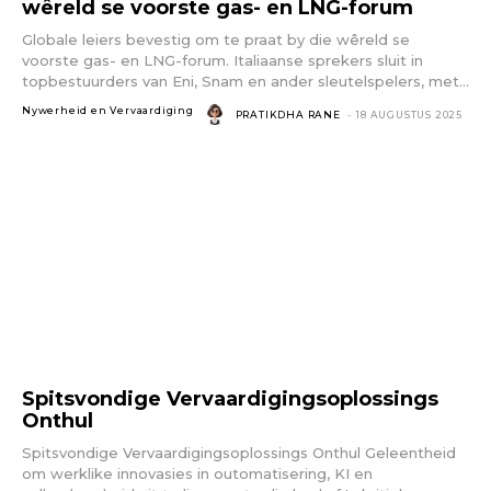
wêreld se voorste gas- en LNG-forum
Globale leiers bevestig om te praat by die wêreld se
voorste gas- en LNG-forum. Italiaanse sprekers sluit in
topbestuurders van Eni, Snam en ander sleutelspelers, met...
Nywerheid en Vervaardiging
PRATIKDHA RANE
-
18 AUGUSTUS 2025
Spitsvondige Vervaardigingsoplossings
Onthul
Spitsvondige Vervaardigingsoplossings Onthul Geleentheid
om werklike innovasies in outomatisering, KI en