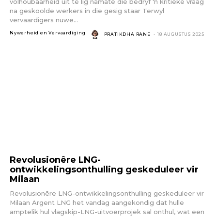
volhoubaarheid uit te lig namate die bedryf 'n kritieke vraag
na geskoolde werkers in die gesig staar Terwyl
vervaardigers nuwe...
Nywerheid en Vervaardiging
PRATIKDHA RANE
-
18 AUGUSTUS 2025
Revolusionêre LNG-
ontwikkelingsonthulling geskeduleer vir
Milaan
Revolusionêre LNG-ontwikkelingsonthulling geskeduleer vir
Milaan Argent LNG het vandag aangekondig dat hulle
amptelik hul vlagskip-LNG-uitvoerprojek sal onthul, wat een