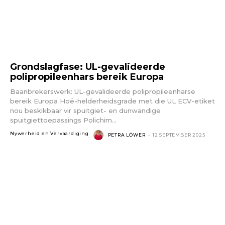
Grondslagfase: UL-gevalideerde
polipropileenhars bereik Europa
Baanbrekerswerk: UL-gevalideerde polipropileenharse
bereik Europa Hoë-helderheidsgrade met die UL ECV-etiket
nou beskikbaar vir spuitgiet- en dunwandige
spuitgiettoepassings Polichim...
Nywerheid en Vervaardiging
PETRA LÖWER
-
12 SEPTEMBER 2025