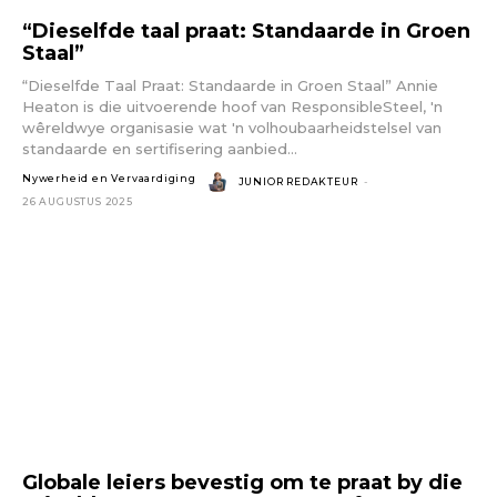
“Dieselfde taal praat: Standaarde in Groen
Staal”
“Dieselfde Taal Praat: Standaarde in Groen Staal” Annie
Heaton is die uitvoerende hoof van ResponsibleSteel, 'n
wêreldwye organisasie wat 'n volhoubaarheidstelsel van
standaarde en sertifisering aanbied...
Nywerheid en Vervaardiging
JUNIOR REDAKTEUR
-
26 AUGUSTUS 2025
Globale leiers bevestig om te praat by die