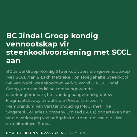
BC Jindal Groep kondig
vennootskap vir
steenkoolvoorsiening met SCCL
aan
BC Jindal Groep Kondig Steenkoolvoorsieningsvennootskap
Met SCCL Aan 8 Lakh Metrieke Ton Hoëgehalte Steenkool
Sal Van Naini Steenkoolmyn Verkry Word Die BC Jindal
Groep, een van Indië se toonaangewende
sakekonglomerate, het vandag aangekondig dat sy
kragmaatskappy, Jindal India Power Limited, 'n
Memorandum van Verstandhouding (MoU) met The
Singareni Collieries Company Limited (SCCL) onderteken het
vir die verkryging van hoëgehalte steenkool van die Naini-
steenkoolmyn. Soos...
NYWERHEID EN VERVAARDIGING
29 MEI 2026