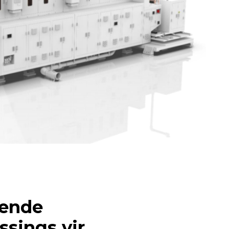
rende
sings vir