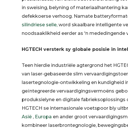
in sweising, belyning of materiaalhantering 
defekkoerse verhoog. Namate batteryformate d
silindriese selle,
word skaalbare intelligente ve
noodsaaklikheid eerder as 'n mededingende v
HGTECH versterk sy globale posisie in inte
Teen hierdie industriële agtergrond het HGTE
van laser-gebaseerde slim vervaardigingstoe
lasertegnologie-ontwikkeling en kundigheid i
geïntegreerde vervaardigingsvermoëns gebou
produksielyne en digitale fabrieksoplossings
HGTECH se internasionale voetspoor bly uitb
Asië
,
Europa
en ander groot vervaardigingsma
kombineer laserbrontegnologie, bewegingsbehe