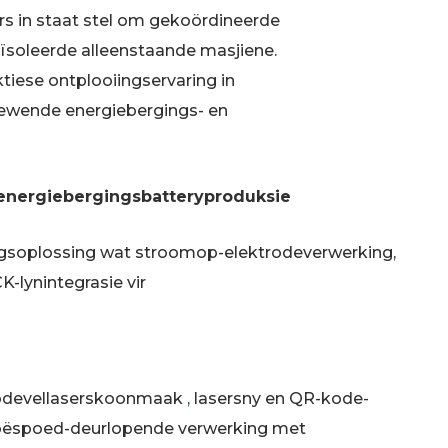
rs in staat stel om gekoördineerde
eïsoleerde alleenstaande masjiene.
ktiese ontplooiingservaring in
ewende energiebergings- en
 energiebergingsbatteryproduksie
ingsoplossing wat stroomop-elektrodeverwerking,
-lynintegrasie vir
rodevellaserskoonmaak
,
lasersny en QR-kode-
r hoëspoed-deurlopende verwerking met