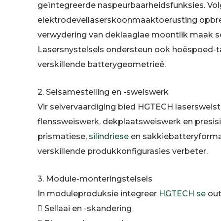
geïntegreerde naspeurbaarheidsfunksies. V
elektrodevellaserskoonmaaktoerusting opbren
verwydering van deklaaglae moontlik maak s
Lasersnystelsels ondersteun ook hoëspoed-t
verskillende batterygeometrieë.
2. Selsamestelling en -sweiswerk
Vir selvervaardiging bied HGTECH lasersweisto
flenssweiswerk, dekplaatsweiswerk en presisie
prismatiese,
silindriese
en sakkiebatteryforma
verskillende produkkonfigurasies verbeter.
3. Module-monteringstelsels
In moduleproduksie integreer
HGTECH se
out
 Sellaai en -skandering