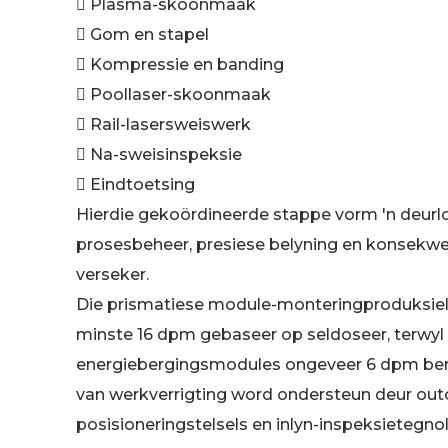
 Plasma-skoonmaak
 Gom en stapel
 Kompressie en banding
 Poollaser-skoonmaak
 Rail-lasersweiswerk
 Na-sweisinspeksie
 Eindtoetsing
Hierdie gekoördineerde stappe vorm 'n deurl
prosesbeheer, presiese belyning en konsekw
verseker.
Die prismatiese module-monteringproduksiely
minste 16 dpm gebaseer op seldoseer, terwyl
energiebergingsmodules ongeveer 6 dpm berei
van werkverrigting word ondersteun deur out
posisioneringstelsels en inlyn-inspeksietegn