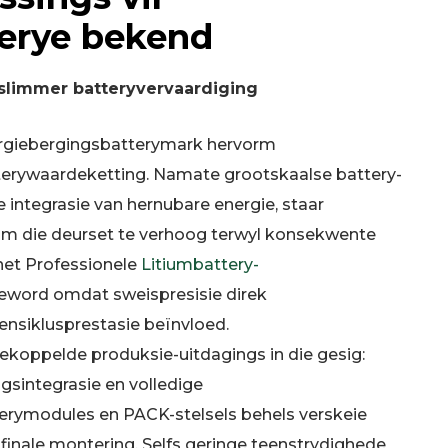
erye bekend
 slimmer batteryvervaardiging
giebergingsbatterymark hervorm
atterywaardeketting. Namate grootskaalse battery-
e integrasie van hernubare energie, staar
om die deurset te verhoog terwyl konsekwente
het Professionele
Litiumbattery-
word omdat sweispresisie direk
ewensiklusprestasie beïnvloed.
 gekoppelde produksie-uitdagings in die gesig:
gsintegrasie en volledige
erymodules en PACK-stelsels behels verskeie
 finale montering. Selfs geringe teenstrydighede