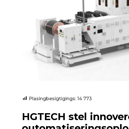
Plasingbesigtigings:
14 773
HGTECH stel innove
outomatiseringsoplos