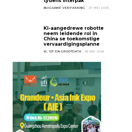
tydens interpak
BUIGSAME VERPAKKING
27 MEI 2026
KI-aangedrewe robotte
neem leidende rol in
China se toekomstige
vervaardigingsplanne
KI, IOT EN GROOTDATA
18 MEI 2026