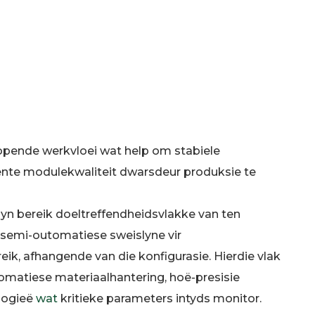
opende werkvloei wat help om stabiele
ente modulekwaliteit dwarsdeur produksie te
n bereik doeltreffendheidsvlakke van ten
 semi-outomatiese sweislyne vir
k, afhangende van die konfigurasie. Hierdie vlak
omatiese materiaalhantering, hoë-presisie
ologieë
wat
kritieke parameters intyds monitor.