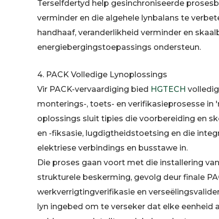
Terselfdertyd help gesinchroniseerde prosesb
verminder en die algehele lynbalans te verbeter
handhaaf, veranderlikheid verminder en skaalb
energiebergingstoepassings ondersteun.
4. PACK Volledige Lynoplossings
Vir PACK-vervaardiging bied
HGTECH
volledi
monterings-, toets- en verifikasieprosesse in
oplossings sluit tipies die voorbereiding en
en -fiksasie, lugdigtheidstoetsing en die int
elektriese verbindings en busstawe in.
Die proses gaan voort met die installering va
strukturele beskerming, gevolg deur finale PA
werkverrigtingverifikasie en verseëlingsvalide
lyn ingebed om te verseker dat elke eenheid 