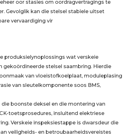
eheer oor stasies om oordragvertragings te
. Gevolglik kan die stelsel stabiele uitset
are vervaardiging vir
ge produksielynoplossings wat verskeie
 'n gekoördineerde stelsel saambring. Hierdie
 skoonmaak van vloeistofkoelplaat, moduleplasing
egrasie van sleutelkomponente soos BMS,
n die boonste deksel en die montering van
CK-toetsprosedures, insluitend elektriese
ring. Verskeie inspeksiestappe is dwarsdeur die
aan veiligheids- en betroubaarheidsvereistes