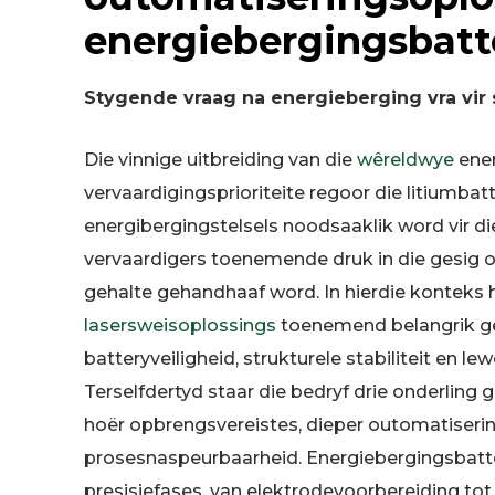
energiebergingsbatt
Stygende vraag na energieberging vra vir
Die vinnige uitbreiding van die
wêreldwye
ener
vervaardigingsprioriteite regoor die litiumb
energibergingstelsels noodsaaklik word vir di
vervaardigers toenemende druk in die gesig 
gehalte gehandhaaf word. In hierdie konteks 
lasersweisoplossings
toenemend belangrik ge
batteryveiligheid, strukturele stabiliteit en l
Terselfdertyd staar die bedryf drie onderling
hoër opbrengsvereistes, dieper outomatiserin
prosesnaspeurbaarheid. Energiebergingsbatt
presisiefases, van elektrodevoorbereiding tot