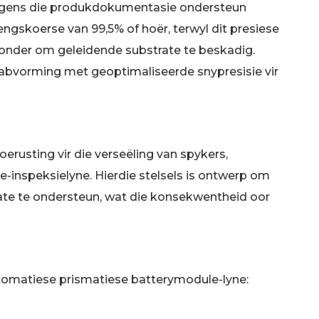
olgens die produkdokumentasie ondersteun
gskoerse van 99,5% of hoër, terwyl dit presiese
onder om geleidende substrate te beskadig.
abvorming met geoptimaliseerde snypresisie vir
erusting vir die verseëling van spykers,
-inspeksielyne. Hierdie stelsels is ontwerp om
te te ondersteun, wat die konsekwentheid oor
omatiese prismatiese batterymodule-lyne: