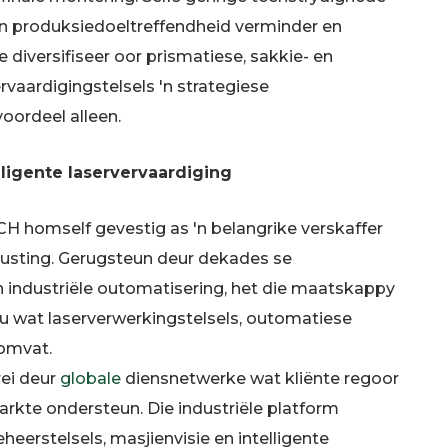
kan produksiedoeltreffendheid verminder en
iversifiseer oor prismatiese, sakkie- en
rvaardigingstelsels 'n strategiese
oordeel alleen.
lligente laservervaardiging
CH homself gevestig as 'n belangrike verskaffer
rusting. Gerugsteun deur dekades se
n industriële outomatisering, het die maatskappy
 wat laserverwerkingstelsels, outomatiese
 omvat.
rei deur
globale
diensnetwerke wat kliënte regoor
rkte ondersteun. Die industriële platform
erstelsels, masjienvisie en intelligente