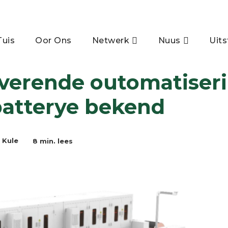
Tuis
Oor Ons
Netwerk
Nuus
Uits
plossings vir energiebergingsbatterye bekend
verende outomatiseri
atterye bekend
8
min. lees
 Kule