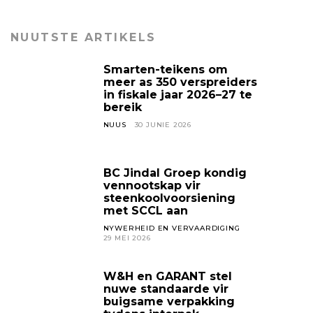
NUUTSTE ARTIKELS
Smarten-teikens om
meer as 350 verspreiders
in fiskale jaar 2026–27 te
bereik
NUUS
30 JUNIE 2026
BC Jindal Groep kondig
vennootskap vir
steenkoolvoorsiening
met SCCL aan
NYWERHEID EN VERVAARDIGING
29 MEI 2026
W&H en GARANT stel
nuwe standaarde vir
buigsame verpakking