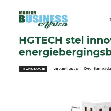
Nuus
Tegnologie
HGTECH stel innoverende outomatiseringso
HGTECH stel inno
energiebergingsb
28 April 2026
Deur
Sampada
TEGNOLOGIE