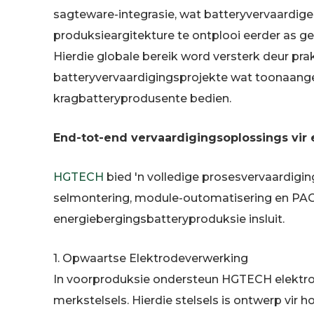
sagteware-integrasie, wat batteryvervaardige
produksieargitekture te ontplooi eerder as g
Hierdie globale bereik word versterk deur pra
batteryvervaardigingsprojekte wat toonaang
kragbatteryprodusente bedien.
End-tot-end vervaardigingsoplossings vir
HGTECH
bied 'n volledige prosesvervaardig
selmontering, module-outomatisering en PACK
energiebergingsbatteryproduksie insluit.
1. Opwaartse Elektrodeverwerking
In voorproduksie ondersteun HGTECH elekt
merkstelsels. Hierdie stelsels is ontwerp vi