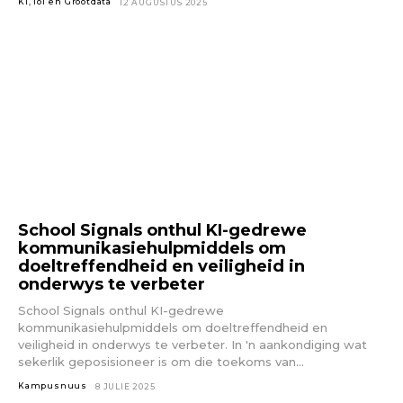
KI, IoT en Grootdata
12 AUGUSTUS 2025
School Signals onthul KI-gedrewe
kommunikasiehulpmiddels om
doeltreffendheid en veiligheid in
onderwys te verbeter
School Signals onthul KI-gedrewe
kommunikasiehulpmiddels om doeltreffendheid en
veiligheid in onderwys te verbeter. In 'n aankondiging wat
sekerlik geposisioneer is om die toekoms van...
Kampusnuus
8 JULIE 2025