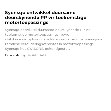
Syensqo ontwikkel duursame
deurskynende PP vir toekomstige
motortoepassings
Syensqo ontwikkel duursame deurskynende PP vir
toekomstige motortoepassings Nuwe
stabiliseerderoplossings voldoen aan streng verwerings- en
termiese verouderingsvereistes in motortoepassings
Syensqo het CYASORB bekendgestel...
Persverklaring
20 APRIL 2026