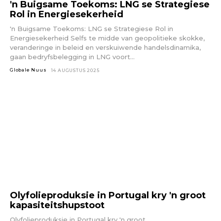
'n Buigsame Toekoms: LNG se Strategiese
Rol in Energiesekerheid
'n Buigsame Toekoms: LNG se Strategiese Rol in
Energiesekerheid Selfs te midde van geopolitieke skokke,
veranderinge in beleid en verskuiwende handelsdinamika,
gaan bedryfsbelegging in LNG voort...
Globale Nuus
14 AUGUSTUS 2025
Olyfolieproduksie in Portugal kry 'n groot
kapasiteitshupstoot
Olyfolieproduksie in Portugal kry 'n groot