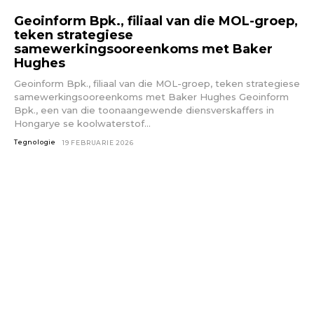
Geoinform Bpk., filiaal van die MOL-groep,
teken strategiese
samewerkingsooreenkoms met Baker
Hughes
Geoinform Bpk., filiaal van die MOL-groep, teken strategiese
samewerkingsooreenkoms met Baker Hughes Geoinform
Bpk., een van die toonaangewende diensverskaffers in
Hongarye se koolwaterstof...
Tegnologie
19 FEBRUARIE 2026