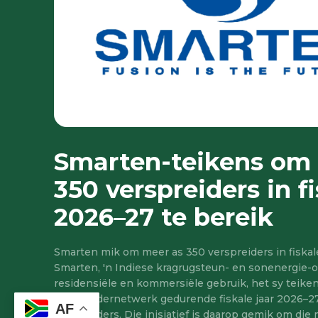
Smarten-teikens om
350 verspreiders in fi
2026–27 te bereik
Smarten mik om meer as 350 verspreiders in fiskal
Smarten, 'n Indiese kragrugsteun- en sonenergie-
residensiële en kommersiële gebruik, het sy teik
verspreidernetwerk gedurende fiskale jaar 2026–27
AF
verspreiders. Die inisiatief is daarop gemik om di