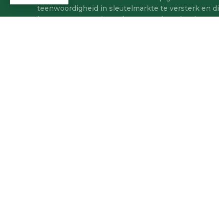
teenwoordigheid in sleutelmarkte te versterk en d
kragrugsteun- en hernubare energie-oplossings te 
NUUS
30 JUNIE 2026