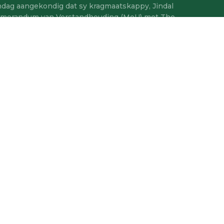
dag aangekondig dat sy kragmaatskappy, Jindal
Memorandum van Verstandhouding (MoU) met The
ny Limited (SCCL) onderteken het vir die
 steenkool van die Naini-steenkoolmyn. Soos...
NG
29 MEI 2026