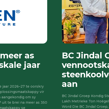
 meer as
BC Jindal 
skale jaar
vennootska
steenkoolv
aan
e jaar 2026–27 te oorskry
oplossingsmaatskappy vir
BC Jindal Groep Kondig S
en aangekondig om sy
Lakh Metrieke Ton Hoëgeh
 uit te brei na meer as 350
Word Die BC Jindal Groep
e maatskappy se