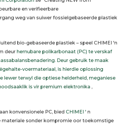
hi Corporation
se "Creating NEW from
peurbare en verifieerbare
rgang weg van suiwer fossielgebaseerde plastiek
sluitend bio-gebaseerde plastiek – speel CHIMEI 'n
em deur
hernubare polikarbonaat (PC) te verskaf
 massabalansbenadering. Deur gebruik te maak
ehalte-voermateriaal, is hierdie oplossing
lewer terwyl die optiese helderheid, meganiese
oodsaaklik is vir
premium elektronika
,
aan konvensionele PC, bied
CHIMEI '
n
e materiale sonder kompromie oor toekomstige