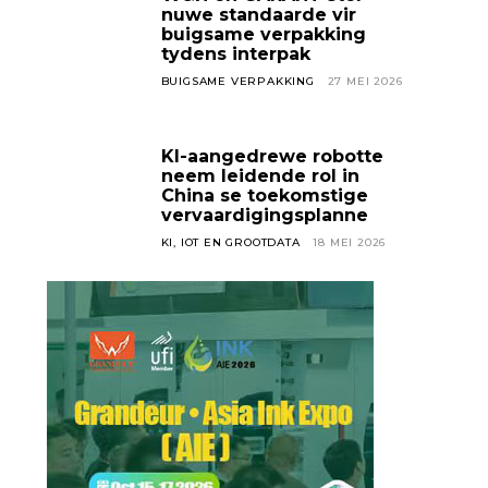
nuwe standaarde vir
buigsame verpakking
tydens interpak
BUIGSAME VERPAKKING
27 MEI 2026
KI-aangedrewe robotte
neem leidende rol in
China se toekomstige
vervaardigingsplanne
KI, IOT EN GROOTDATA
18 MEI 2026