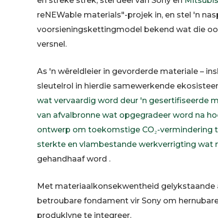
en streke strek, stel deel van Sony en
Mitsubis
reNEWable materials"-projek in, en stel 'n nas
voorsieningskettingmodel bekend wat die oo
versnel.
As 'n wêreldleier in gevorderde materiale – in
sleutelrol in hierdie samewerkende ekosiste
wat vervaardig word deur 'n gesertifiseerde
van afvalbronne wat opgegradeer word na hoëg
ontwerp om toekomstige CO₂-vermindering te 
sterkte en vlambestande werkverrigting wat n
gehandhaaf word
.
Met materiaalkonsekwentheid gelykstaande 
betroubare fondament vir Sony om hernubar
produklyne te integreer.