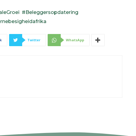
aleGroei
#Beleggersopdatering
nebesigheidafrika
k
Twitter
WhatsApp