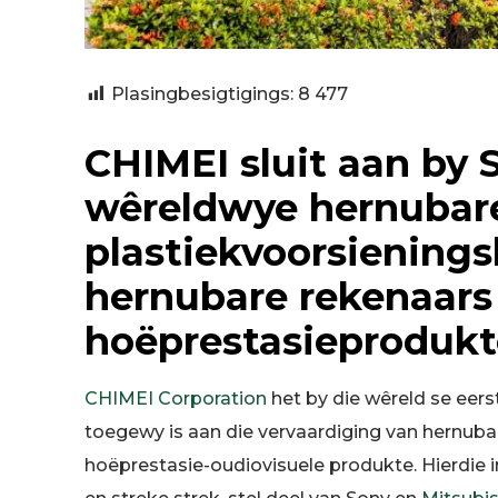
Plasingbesigtigings:
8 477
CHIMEI sluit aan by 
wêreldwye hernubar
plastiekvoorsienings
hernubare rekenaars 
hoëprestasieprodukt
CHIMEI Corporation
het by die wêreld se eers
toegewy is aan die vervaardiging van hernubar
hoëprestasie-oudiovisuele produkte. Hierdie i