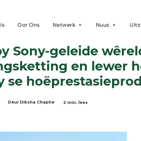
is
Oor Ons
Netwerk
Nuus
Uits
ye hernubare plastiekvoorsieningsketting en lewer hernubare rekenaars vir...
 by Sony-geleide wêr
ingsketting en lewer 
y se hoëprestasiepro
2
min. lees
Deur
Diksha Chaphe