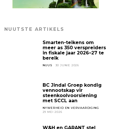
NUUTSTE ARTIKELS
Smarten-teikens om
meer as 350 verspreiders
in fiskale jaar 2026–27 te
bereik
NUUS
30 JUNIE 2026
BC Jindal Groep kondig
vennootskap vir
steenkoolvoorsiening
met SCCL aan
NYWERHEID EN VERVAARDIGING
29 MEI 2026
W&H en GARANT stel