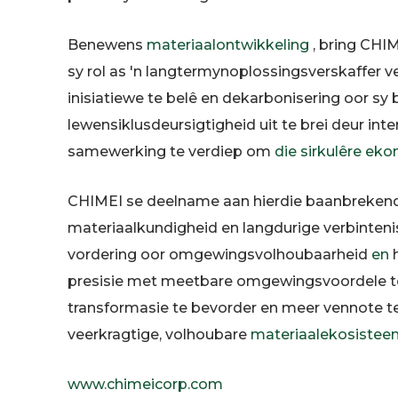
Benewens
materiaalontwikkeling
, bring CHI
sy rol as 'n langtermynoplossingsverskaffer 
inisiatiewe te belê en dekarbonisering oor sy
lewensiklusdeursigtigheid uit te brei deur inte
samewerking te verdiep om
die sirkulêre ek
CHIMEI se deelname aan hierdie baanbrekend
materiaalkundigheid en langdurige verbinteni
vordering oor omgewingsvolhoubaarheid
en
h
presisie met meetbare omgewingsvoordele t
transformasie te bevorder en meer vennote te 
veerkragtige, volhoubare
materiaalekosistee
www.chimeicorp.com