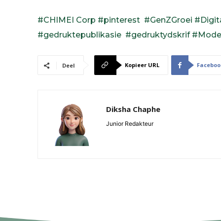
#CHIMEI Corp
#pinterest
#GenZGroei
#Digit
#gedruktepublikasie
#gedruktydskrif
#Moder
Kopieer URL
Faceboo
Deel
Diksha Chaphe
Junior Redakteur