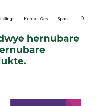
tallings
Kontak Ons
Span
eldwye hernubare
hernubare
dukte.