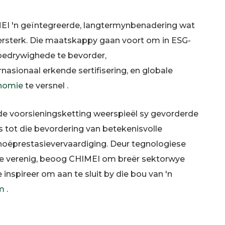
MEI 'n geïntegreerde, langtermynbenadering wat
versterk. Die maatskappy gaan voort om in ESG-
 bedrywighede te bevorder,
rnasionaal erkende sertifisering, en globale
onomie
te versnel .
e voorsieningsketting weerspieël sy gevorderde
s tot die bevordering van betekenisvolle
oëprestasievervaardiging. Deur tegnologiese
e verenig, beoog CHIMEI om breër sektorwye
inspireer om aan te sluit by die bou van 'n
m
.