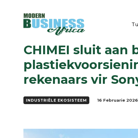
Tu
Industriële Ekosisteem
CHIMEI sluit aan by Sony-geleide wêreldw
CHIMEI sluit aan
plastiekvoorsien
rekenaars vir Son
16 Februarie 2026
INDUSTRIËLE EKOSISTEEM