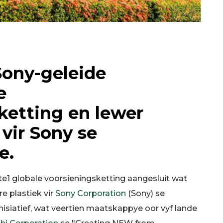
Sony-geleide
e
ketting en lewer
vir Sony se
e.
te1 globale voorsieningsketting aangesluit wat
e plastiek vir
Sony Corporation
(Sony) se
nisiatief, wat veertien maatskappye oor vyf lande