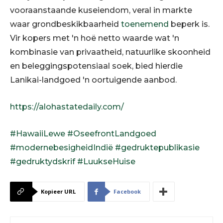
vooraanstaande kuseiendom, veral in markte
waar grondbeskikbaarheid
toenemend
beperk is.
Vir kopers met 'n hoë netto waarde wat 'n
kombinasie van privaatheid, natuurlike skoonheid
en beleggingspotensiaal soek, bied hierdie
Lanikai-landgoed 'n oortuigende aanbod.
https://alohastatedaily.com/
#HawaiiLewe
#OseefrontLandgoed
#modernebesigheidIndië
#gedruktepublikasie
#gedruktydskrif
#LuukseHuise
Kopieer URL
Facebook