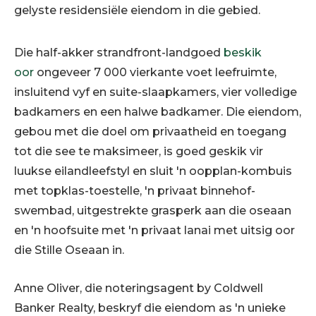
gelyste residensiële eiendom in die gebied.
Die half-akker strandfront-landgoed
beskik
oor
ongeveer 7 000 vierkante voet leefruimte,
insluitend vyf en suite-slaapkamers, vier volledige
badkamers en een halwe badkamer. Die eiendom,
gebou met die doel om privaatheid en toegang
tot die see te maksimeer, is goed geskik vir
luukse eilandleefstyl en sluit 'n oopplan-kombuis
met topklas-toestelle, 'n privaat binnehof-
swembad, uitgestrekte grasperk aan die oseaan
en 'n hoofsuite met 'n privaat lanai met uitsig oor
die Stille Oseaan in.
Anne Oliver, die noteringsagent by Coldwell
Banker Realty, beskryf die eiendom as 'n unieke