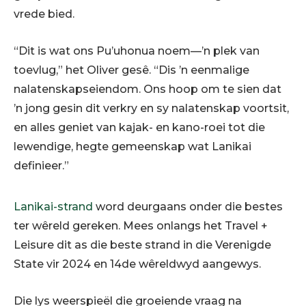
vrede bied.
“Dit is wat ons Pu’uhonua noem—’n plek van
toevlug,” het Oliver gesê. “Dis ’n eenmalige
nalatenskapseiendom. Ons hoop om te sien dat
’n jong gesin dit verkry en sy nalatenskap voortsit,
en alles geniet van kajak- en kano-roei tot die
lewendige, hegte gemeenskap wat Lanikai
definieer.”
Lanikai-strand
word deurgaans onder die bestes
ter wêreld gereken. Mees onlangs het Travel +
Leisure dit as die beste strand in die Verenigde
State vir 2024 en 14de wêreldwyd aangewys.
Die lys weerspieël die groeiende vraag na