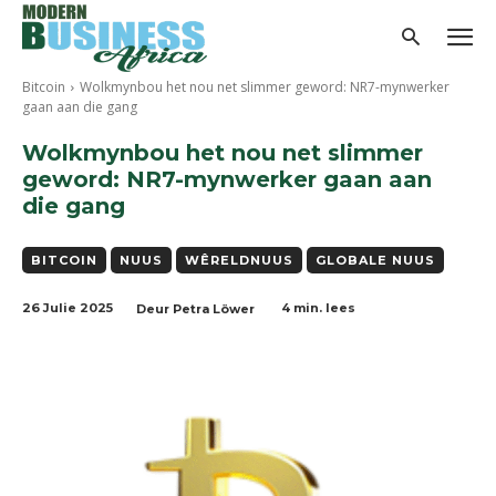
Bitcoin
Wolkmynbou het nou net slimmer geword: NR7-mynwerker
gaan aan die gang
Wolkmynbou het nou net slimmer
geword: NR7-mynwerker gaan aan
die gang
BITCOIN
NUUS
WÊRELDNUUS
GLOBALE NUUS
26 Julie 2025
4
min. lees
Deur
Petra Löwer