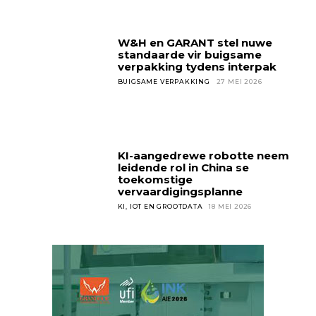
W&H en GARANT stel nuwe
standaarde vir buigsame
verpakking tydens interpak
BUIGSAME VERPAKKING
27 MEI 2026
KI-aangedrewe robotte neem
leidende rol in China se
toekomstige
vervaardigingsplanne
KI, IOT EN GROOTDATA
18 MEI 2026