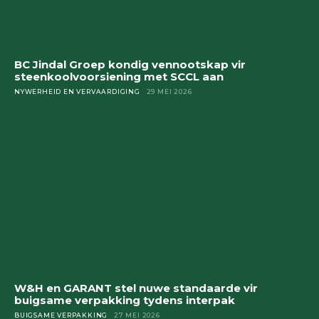
BC Jindal Groep kondig vennootskap vir
steenkoolvoorsiening met SCCL aan
NYWERHEID EN VERVAARDIGING
29 MEI 2026
W&H en GARANT stel nuwe standaarde vir
buigsame verpakking tydens interpak
BUIGSAME VERPAKKING
27 MEI 2026