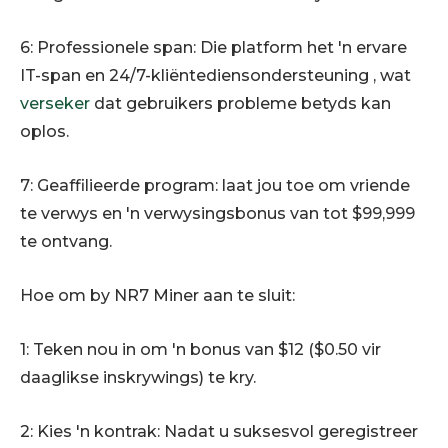
6: Professionele span: Die platform het 'n ervare
IT-span en 24/7-kliëntediensondersteuning , wat
verseker
dat gebruikers probleme betyds kan
oplos.
7: Geaffilieerde program: laat jou toe om vriende
te verwys en 'n verwysingsbonus van tot $99,999
te ontvang.
Hoe om by NR7 Miner aan te sluit:
1: Teken nou in om 'n bonus van $12 ($0.50 vir
daaglikse inskrywings) te kry.
2: Kies 'n kontrak: Nadat u suksesvol geregistreer