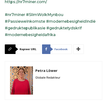
https://nr7miner.com/
#nr7miner
#SlimWolkMynbou
#PassieweInkomste
#modernebesigheidIndië
#gedruktepublikasie
#gedruktetydskrif
#modernebesigheidafrika
Kopieer URL
Facebook
Petra Löwer
Globale Redakteur