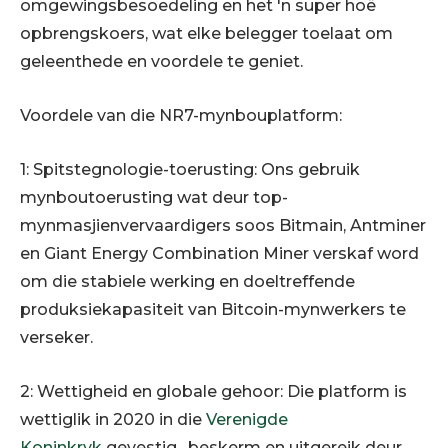
omgewingsbesoedeling en het 'n super hoë
opbrengskoers, wat elke belegger toelaat om
geleenthede en voordele te geniet.
Voordele van die NR7-mynbouplatform:
1: Spitstegnologie-toerusting: Ons gebruik
mynboutoerusting wat deur top-
mynmasjienvervaardigers soos Bitmain, Antminer
en Giant Energy Combination Miner verskaf word
om die stabiele werking en doeltreffende
produksiekapasiteit van Bitcoin-mynwerkers te
verseker.
2: Wettigheid en globale gehoor: Die platform is
wettiglik in 2020 in die
Verenigde
Koninkryk
gevestig , beskerm en uitgereik deur