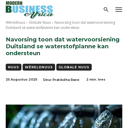
Wêreldnuus
Globale Nuus
Navorsing toon dat watervoorsiening
Duitsland se waterstofplanne kan ondersteun
Navorsing toon dat watervoorsiening
Duitsland se waterstofplanne kan
ondersteun
NUUS
WÊRELDNUUS
GLOBALE NUUS
25 Augustus 2025
2
min. lees
Deur
Pratikdha Rane