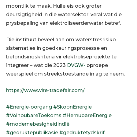
moontlik te maak. Hulle eis ook groter
deursigtigheid in die watersektor, veral wat die
prysbepaling van elektroliseerderwater betref.
Die instituut beveel aan om waterstresrisiko
sistematies in goedkeuringsprosesse en
befondsingskriteria vir elektroliseprojekte te
integreer – wat die 2023
DVGW-
oproepe
weerspieël om streekstoestande in ag te neem.
https://www.wire-tradefair.com/
#Energie-oorgang
#SkoonEnergie
#VolhoubareToekoms
#HernubareEnergie
#modernebesigheidIndië
#gedruktepublikasie
#gedruktetydskrif