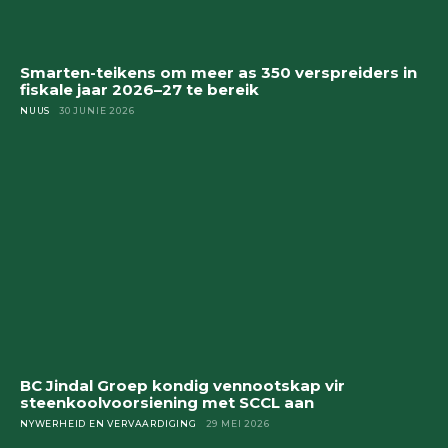
Smarten-teikens om meer as 350 verspreiders in
fiskale jaar 2026–27 te bereik
NUUS
30 JUNIE 2026
BC Jindal Groep kondig vennootskap vir
steenkoolvoorsiening met SCCL aan
NYWERHEID EN VERVAARDIGING
29 MEI 2026