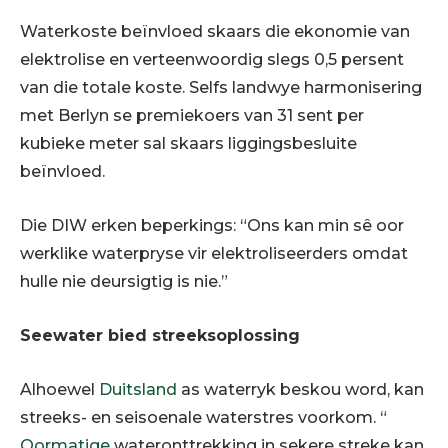
Waterkoste beïnvloed skaars die ekonomie van
elektrolise en verteenwoordig slegs 0,5 persent
van die totale koste. Selfs landwye harmonisering
met Berlyn se premiekoers van 31 sent per
kubieke meter sal skaars liggingsbesluite
beïnvloed.
Die DIW erken beperkings: “Ons kan min sê oor
werklike waterpryse vir elektroliseerders omdat
hulle nie deursigtig is nie.”
Seewater bied streeksoplossing
Alhoewel
Duitsland
as waterryk beskou word, kan
streeks- en seisoenale waterstres voorkom. “
Oormatige
wateronttrekking in sekere streke kan