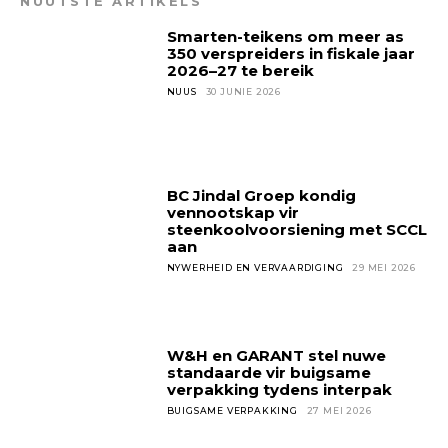
NUUTSTE ARTIKELS
Smarten-teikens om meer as
350 verspreiders in fiskale jaar
2026–27 te bereik
NUUS
30 JUNIE 2026
BC Jindal Groep kondig
vennootskap vir
steenkoolvoorsiening met SCCL
aan
NYWERHEID EN VERVAARDIGING
29 MEI 2026
W&H en GARANT stel nuwe
standaarde vir buigsame
verpakking tydens interpak
BUIGSAME VERPAKKING
27 MEI 2026