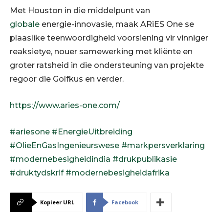
Met Houston in die middelpunt van
globale
energie-innovasie, maak ARiES One se
plaaslike teenwoordigheid voorsiening vir vinniger
reaksietye, nouer samewerking met kliënte en
groter ratsheid in die ondersteuning van projekte
regoor die Golfkus en verder.
https://www.aries-one.com/
#ariesone
#EnergieUitbreiding
#OlieEnGasIngenieurswese
#markpersverklaring
#modernebesigheidindia
#drukpublikasie
#druktydskrif
#modernebesigheidafrika
Kopieer URL
Facebook