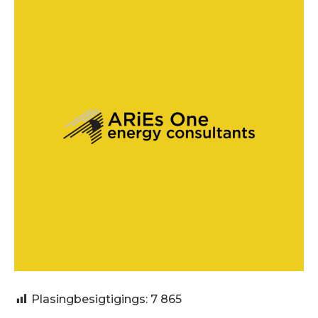
Plasingbesigtigings:
7 865