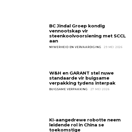
BC Jindal Groep kondig
vennootskap vir
steenkoolvoorsiening met SCCL
aan
NYWERHEID EN VERVAARDIGING
29 MEI 2026
W&H en GARANT stel nuwe
standaarde vir buigsame
verpakking tydens interpak
BUIGSAME VERPAKKING
27 MEI 2026
KI-aangedrewe robotte neem
leidende rol in China se
toekomstige