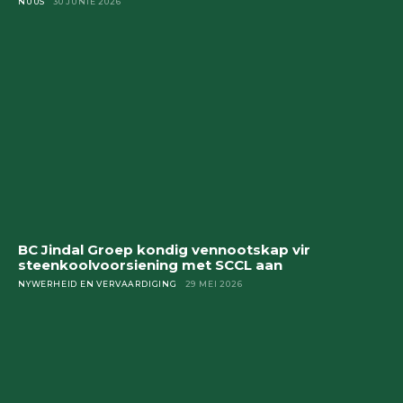
NUUS
30 JUNIE 2026
BC Jindal Groep kondig vennootskap vir
steenkoolvoorsiening met SCCL aan
NYWERHEID EN VERVAARDIGING
29 MEI 2026