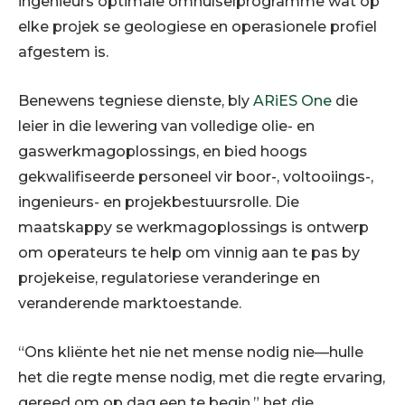
ingenieurs optimale omhulselprogramme wat op
elke projek se geologiese en operasionele profiel
afgestem is.
Benewens tegniese dienste, bly
ARiES One
die
leier in die lewering van volledige olie- en
gaswerkmagoplossings, en bied hoogs
gekwalifiseerde personeel vir boor-, voltooiings-,
ingenieurs- en projekbestuursrolle. Die
maatskappy se werkmagoplossings is ontwerp
om operateurs te help om vinnig aan te pas by
projekeise, regulatoriese veranderinge en
veranderende marktoestande.
“Ons kliënte het nie net mense nodig nie—hulle
het die regte mense nodig, met die regte ervaring,
gereed om op dag een te begin,” het die