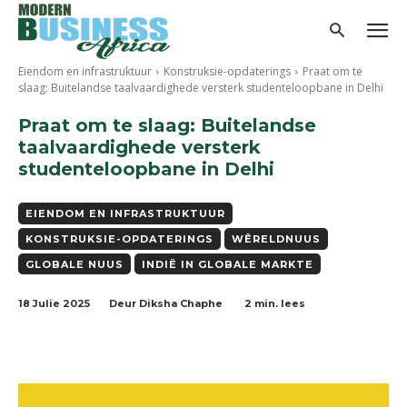
Eiendom en infrastruktuur
Konstruksie-opdaterings
Praat om te
slaag: Buitelandse taalvaardighede versterk studenteloopbane in Delhi
Praat om te slaag: Buitelandse
taalvaardighede versterk
studenteloopbane in Delhi
EIENDOM EN INFRASTRUKTUUR
KONSTRUKSIE-OPDATERINGS
WÊRELDNUUS
GLOBALE NUUS
INDIË IN GLOBALE MARKTE
18 Julie 2025
2
min. lees
Deur
Diksha Chaphe