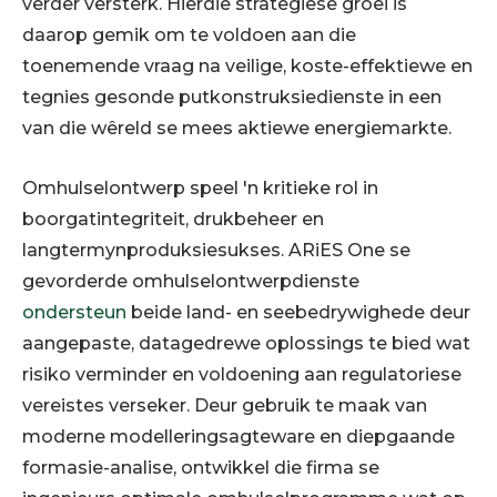
verder versterk. Hierdie strategiese groei is
daarop gemik om te voldoen aan die
toenemende vraag na veilige, koste-effektiewe en
tegnies gesonde putkonstruksiedienste in een
van die wêreld se mees aktiewe energiemarkte.
Omhulselontwerp speel 'n kritieke rol in
boorgatintegriteit, drukbeheer en
langtermynproduksiesukses. ARiES One se
gevorderde omhulselontwerpdienste
ondersteun
beide land- en seebedrywighede deur
aangepaste, datagedrewe oplossings te bied wat
risiko verminder en voldoening aan regulatoriese
vereistes verseker. Deur gebruik te maak van
moderne modelleringsagteware en diepgaande
formasie-analise, ontwikkel die firma se