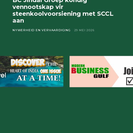
BC Jindal Groep kondig
vennootskap vir
steenkoolvoorsiening met SCCL
aan
NYWERHEID EN VERVAARDIGING
29 MEI 2026