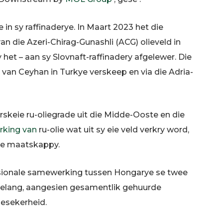
 in sy raffinaderye. In Maart 2023 het die
n die Azeri-Chirag-Gunashli (ACG) olieveld in
 het – aan sy Slovnaft-raffinadery afgelewer. Die
van Ceyhan in Turkye verskeep en via die Adria-
erskeie ru-oliegrade uit die Midde-Ooste en die
rking van
ru-olie wat uit sy eie veld verkry word,
die maatskappy.
nasionale samewerking tussen Hongarye se twee
elang, aangesien gesamentlik gehuurde
iesekerheid.