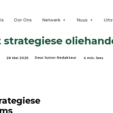
is
Oor Ons
Netwerk
Nuus
Uits
ategiese oliehandelsooreenkoms
 strategiese oliehan
26 Mei 2025
4
min. lees
Deur
Junior Redakteur
rategiese
oms