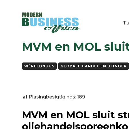
Tu
Wêreldnuus
Globale Handel en Uitvoer
MVM en MOL sluit str
MVM en MOL sluit
WÊRELDNUUS
GLOBALE HANDEL EN UITVOER
Plasingbesigtigings:
189
MVM en MOL sluit st
oliehandelsooreenk