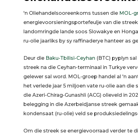
'n Oliehandelsooreenkoms tussen die
MOL-g
energievoorsieningsportefeulje van die streek 
landomringde lande soos Slowakye en Hongar
ru-olie jaarliks ​​by sy raffinaderye hanteer as
Deur die
Baku-Tbilisi-Ceyhan
(BTC) pyplyn sal
streek na die Ceyhan-terminaal in Turkye ver
gelewer sal word. MOL-groep handel al 'n aant
het verlede jaar 5 miljoen vate ru-olie aan die 
die Azeri-Chirag-Gunashli (ACG) olieveld in 2
belegging in die Azerbeidjanse streek gemaak 
kondensaat (ru-olie) veld se produksiedelin
Om die streek se energievoorraad verder te d