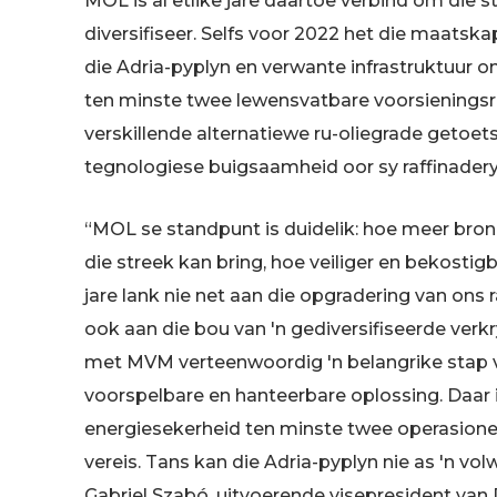
MOL is al etlike jare daartoe verbind om die s
diversifiseer. Selfs voor 2022 het die maatsk
die Adria-pyplyn en verwante infrastruktuur o
ten minste twee lewensvatbare voorsieningsr
verskillende alternatiewe ru-oliegrade getoe
tegnologiese buigsaamheid oor sy raffinadery
“MOL se standpunt is duidelik: hoe meer bron
die streek kan bring, hoe veiliger en bekosti
jare lank nie net aan die opgradering van ons 
ook aan die bou van 'n gediversifiseerde ver
met MVM verteenwoordig 'n belangrike stap v
voorspelbare en hanteerbare oplossing. Daar 
energiesekerheid ten minste twee operasion
vereis. Tans kan die Adria-pyplyn nie as 'n v
Gabriel Szabó, uitvoerende visepresident v