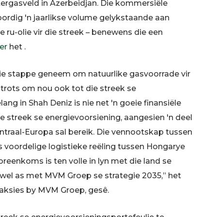
ergasveld in Azerbeidjan. Die kommersiële
dig 'n jaarlikse volume gelykstaande aan
ru-olie vir die streek – benewens die een
er
het .
eie stappe geneem om natuurlike gasvoorrade vir
s trots om nou ook tot die streek se
ang in Shah Deniz is nie net 'n goeie finansiële
e streek se energievoorsiening, aangesien 'n deel
entraal-Europa sal bereik. Die vennootskap tussen
 voordelige logistieke reëling tussen Hongarye
eenkoms is ten volle in lyn met die land se
sowel as met MVM Groep se strategie 2035,” het
nsaksies by MVM Groep, gesê.