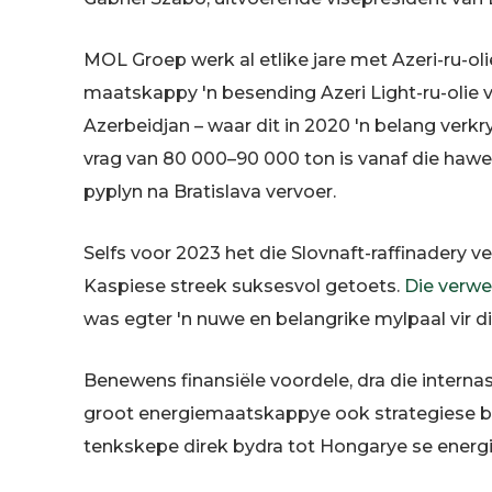
MOL Groep werk al etlike jare met Azeri-ru-olie
maatskappy 'n besending Azeri Light-ru-olie va
Azerbeidjan – waar dit in 2020 'n belang verkry
vrag van 80 000–90 000 ton is vanaf die hawe 
pyplyn na Bratislava vervoer.
Selfs voor 2023 het die Slovnaft-raffinadery v
Kaspiese streek suksesvol getoets.
Die verwe
was egter 'n nuwe en belangrike mylpaal vir 
Benewens finansiële voordele, dra die inter
groot energiemaatskappye ook strategiese b
tenkskepe direk bydra tot Hongarye se energ