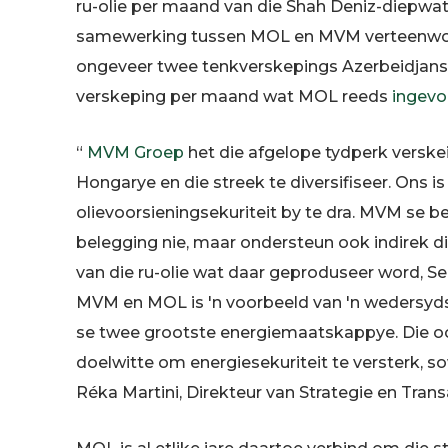
ru-olie per maand van die Shah Deniz-diepwat
samewerking tussen MOL en MVM verteenwoor
ongeveer twee tenkverskepings Azerbeidjanse 
verskeping per maand wat MOL reeds
ingevo
“
MVM Groep
het die afgelope tydperk versk
Hongarye en die streek te diversifiseer. Ons i
olievoorsieningsekuriteit by te dra. MVM se bel
belegging nie, maar ondersteun ook indirek di
van die ru-olie wat daar geproduseer word, S
MVM en MOL is 'n voorbeeld van 'n wedersyds
se twee grootste energiemaatskappye. Die oor
doelwitte om energiesekuriteit te versterk, 
Réka Martini, Direkteur van Strategie en Tra