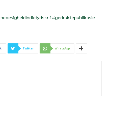
ebesigheidindietydskrif
#gedruktepublikasie
k
Twitter
WhatsApp