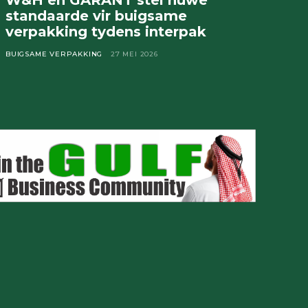
W&H en GARANT stel nuwe
standaarde vir buigsame
verpakking tydens interpak
BUIGSAME VERPAKKING
27 MEI 2026