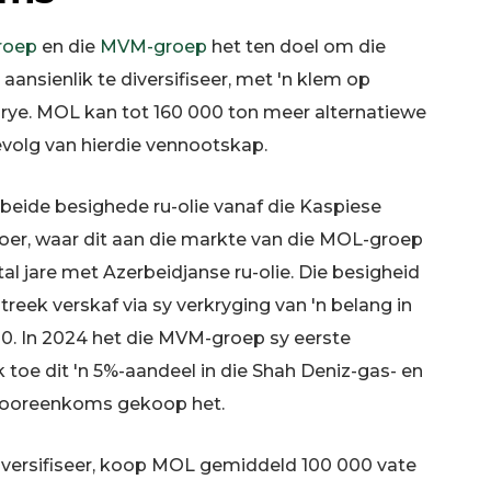
roep
en die
MVM-groep
het ten doel om die
aansienlik te diversifiseer, met 'n klem op
ye. MOL kan tot 160 000 ton meer alternatiewe
 gevolg van hierdie vennootskap.
 beide besighede ru-olie vanaf die Kaspiese
voer, waar dit aan die markte van die MOL-groep
al jare met Azerbeidjanse ru-olie. Die besigheid
streek verskaf via sy verkryging van 'n belang in
020. In 2024 het die MVM-groep sy eerste
toe dit 'n 5%-aandeel in die Shah Deniz-gas- en
gsooreenkoms gekoop het.
iversifiseer, koop MOL gemiddeld 100 000 vate