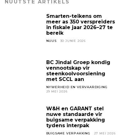
NUUTSTE ARTIKELS
Smarten-teikens om
meer as 350 verspreiders
in fiskale jaar 2026–27 te
bereik
NUUS
30 JUNIE 2026
BC Jindal Groep kondig
vennootskap vir
steenkoolvoorsiening
met SCCL aan
NYWERHEID EN VERVAARDIGING
29 MEI 2026
W&H en GARANT stel
nuwe standaarde vir
buigsame verpakking
tydens interpak
BUIGSAME VERPAKKING
27 MEI 2026