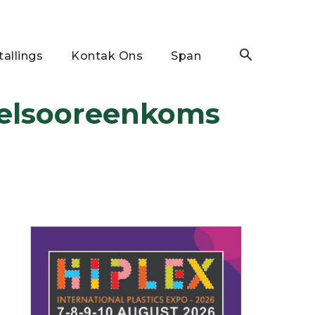
tallings
Kontak Ons
Span
delsooreenkoms