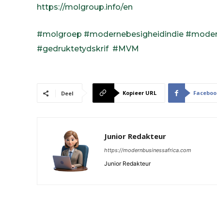
https://molgroup.info/en
#molgroep
#modernebesigheidindie
#modern
#gedruktetydskrif
#MVM
Kopieer URL
Faceboo
Deel
Junior Redakteur
https://modernbusinessafrica.com
Junior Redakteur