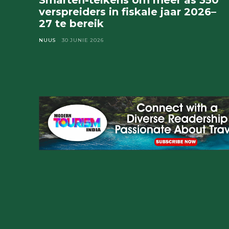
Smarten-teikens om meer as 350
verspreiders in fiskale jaar 2026–
27 te bereik
NUUS
30 JUNIE 2026