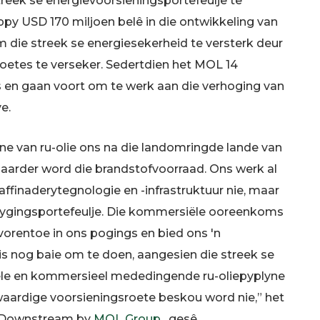
treek se energievoorsieningsportefeulje te
appy USD 170 miljoen belê in die ontwikkeling van
m die streek se energiesekerheid te versterk deur
oetes te verseker. Sedertdien het MOL 14
ts en gaan voort om te werk aan die verhoging van
e.
ne van ru-olie ons na die landomringde lande van
gbaarder word die brandstofvoorraad. Ons werk al
raffinaderytegnologie en -infrastruktuur nie, maar
krygingsportefeulje. Die kommersiële ooreenkoms
orentoe in ons pogings en bied ons 'n
is nog baie om te doen, aangesien die streek se
ele en kommersieel mededingende ru-oliepyplyne
olwaardige voorsieningsroete beskou word nie,” het
an Downstream by
MOL Group
, gesê .