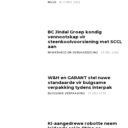
NUUS
30 JUNIE 2026
BC Jindal Groep kondig
vennootskap vir
steenkoolvoorsiening met SCCL
aan
NYWERHEID EN VERVAARDIGING
29 MEI 2026
W&H en GARANT stel nuwe
standaarde vir buigsame
verpakking tydens interpak
BUIGSAME VERPAKKING
27 MEI 2026
KI-aangedrewe robotte neem