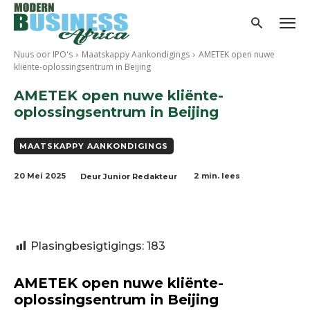
Nuus oor IPO's
Maatskappy Aankondigings
AMETEK open nuwe
kliënte-oplossingsentrum in Beijing
AMETEK open nuwe kliënte-
oplossingsentrum in Beijing
MAATSKAPPY AANKONDIGINGS
20 Mei 2025
2
min. lees
Deur
Junior Redakteur
Plasingbesigtigings:
183
AMETEK open nuwe kliënte-
oplossingsentrum in Beijing