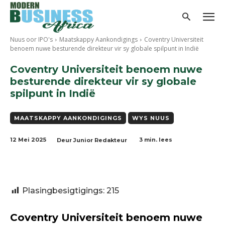
Nuus oor IPO's
Maatskappy Aankondigings
Coventry Universiteit
benoem nuwe besturende direkteur vir sy globale spilpunt in Indië
Coventry Universiteit benoem nuwe
besturende direkteur vir sy globale
spilpunt in Indië
MAATSKAPPY AANKONDIGINGS
WYS NUUS
12 Mei 2025
3
min. lees
Deur
Junior Redakteur
Plasingbesigtigings:
215
Coventry Universiteit benoem nuwe