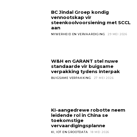
BC Jindal Groep kondig
vennootskap vir
steenkoolvoorsiening met SCCL
aan
NYWERHEID EN VERVAARDIGING
29 MEI 2026
W&H en GARANT stel nuwe
standaarde vir buigsame
verpakking tydens interpak
BUIGSAME VERPAKKING
27 MEI 2026
KI-aangedrewe robotte neem
leidende rol in China se
toekomstige
vervaardigingsplanne
KI, IOT EN GROOTDATA
18 MEI 2026