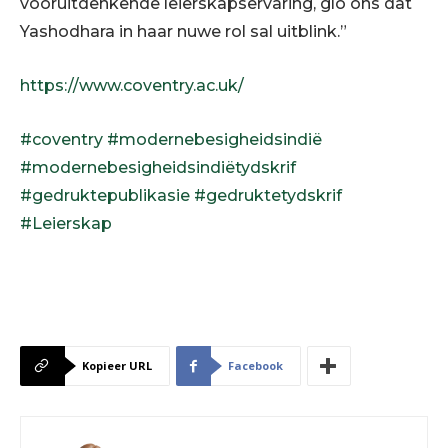
vooruitdenkende leierskapservaring, glo ons dat
Yashodhara in haar nuwe rol sal uitblink.”
https://www.coventry.ac.uk/
#coventry
#modernebesigheidsindië
#modernebesigheidsindiëtydskrif
#gedruktepublikasie
#gedruktetydskrif
#Leierskap
Kopieer URL
Facebook